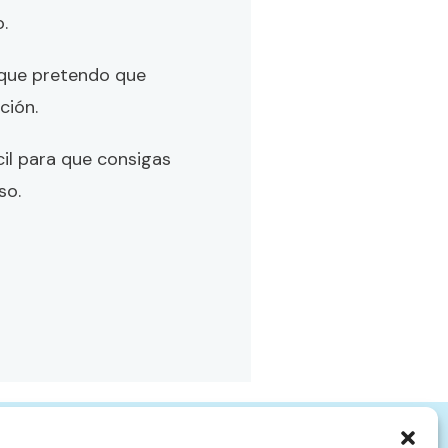
o.
 que pretendo que
ción.
cil para que consigas
oso.